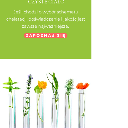
CZYSTE CIAŁO
Jeśli chodzi o wybór schematu
chelatacji, doświadczenie i jakość jest
zawsze najważniejsza.
ZAPOZNAJ SIĘ