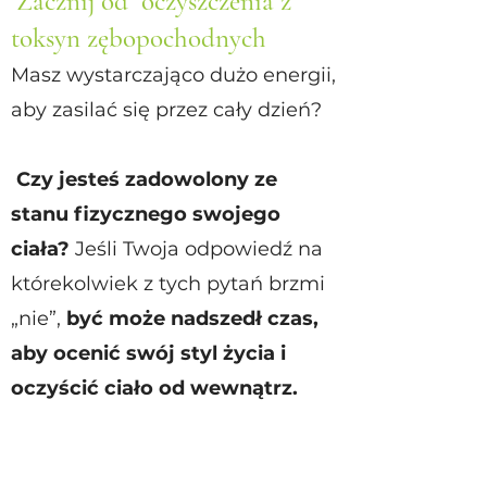
Zacznij od oczyszczenia z
toksyn zębopochodnych
Masz wystarczająco dużo energii,
aby z
asilać się przez cały dzień?
Czy jesteś zadowolony ze
stanu fizycznego swojeg
o
ciała?
Jeśli Twoja odpowiedź na
którekolwiek z tych pytań brzmi
„nie”,
być może nadszedł czas,
aby ocenić swój styl życia i
oczyścić ciało od wewnątrz.